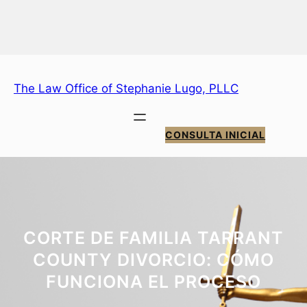
Saltar
al
contenido
The Law Office of Stephanie Lugo, PLLC
CONSULTA INICIAL
CORTE DE FAMILIA TARRANT
COUNTY DIVORCIO: CÓMO
FUNCIONA EL PROCESO