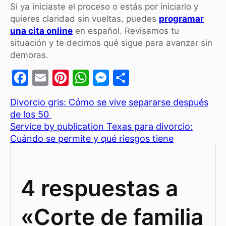
Si ya iniciaste el proceso o estás por iniciarlo y
quieres claridad sin vueltas, puedes
programar
una cita online
en español. Revisamos tu
situación y te decimos qué sigue para avanzar sin
demoras.
F
E
Pi
W
M
C
a
m
nt
h
e
o
Divorcio gris: Cómo se vive separarse después
c
ai
er
at
s
m
de los 50
e
l
e
s
s
p
Service by publication Texas para divorcio:
b
st
A
e
ar
Cuándo se permite y qué riesgos tiene
o
p
n
tir
o
p
g
4 respuestas a
k
er
«Corte de familia