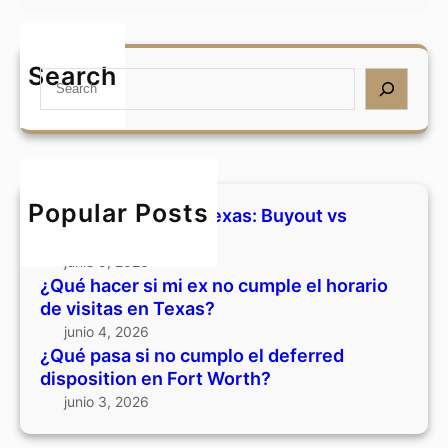
s
a
¿
i
s
Q
m
:
u
Search
i
S
B
é
e
e
u
p
x
a
y
a
n
r
o
s
o
c
u
a
c
h
t
s
Popular Posts
Divorcio y casa en Texas: Buyout vs
u
v
i
vender
m
s
n
junio 5, 2026
p
v
o
¿Qué hacer si mi ex no cumple el horario
l
e
c
de visitas en Texas?
e
n
u
junio 4, 2026
e
d
m
¿Qué pasa si no cumplo el deferred
l
e
p
disposition en Fort Worth?
h
r
l
junio 3, 2026
o
o
r
e