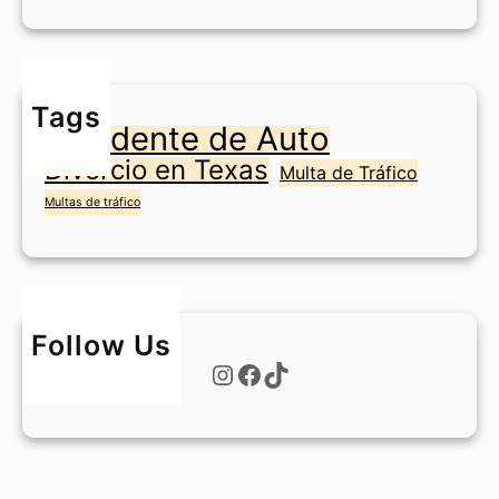
o
s
n
?
e
n
Tags
F
Accidente de Auto
o
Divorcio en Texas
r
Multa de Tráfico
t
Multas de tráfico
W
o
r
t
h
Follow Us
?
Instagram
Facebook
TikTok