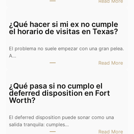
:
Read More
D
i
v
¿Qué hacer si mi ex no cumple
o
el horario de visitas en Texas?
r
c
El problema no suele empezar con una gran pelea.
i
A…
o
:
Read More
y
¿
c
Q
a
u
¿Qué pasa si no cumplo el
s
é
deferred disposition en Fort
a
h
Worth?
e
a
n
c
T
El deferred disposition puede sonar como una
e
e
salida tranquila: cumples…
r
x
:
Read More