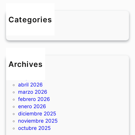
a
l
r
d
i
Categories
e
o
BLOG
f
d
e
e
r
v
r
i
e
s
Archives
d
i
junio 2026
d
t
mayo 2026
i
a
abril 2026
s
s
marzo 2026
p
e
febrero 2026
o
n
enero 2026
s
T
diciembre 2025
i
e
noviembre 2025
t
x
octubre 2025
i
a