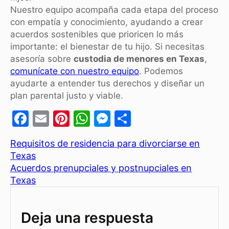
Nuestro equipo acompaña cada etapa del proceso
con empatía y conocimiento, ayudando a crear
acuerdos sostenibles que prioricen lo más
importante: el bienestar de tu hijo. Si necesitas
asesoría sobre
custodia de menores en Texas
,
comunícate con nuestro equipo
. Podemos
ayudarte a entender tus derechos y diseñar un
plan parental justo y viable.
F
E
Pi
W
M
C
a
m
nt
h
e
o
Requisitos de residencia para divorciarse en
c
ai
er
at
s
m
Texas
e
l
e
s
s
p
Acuerdos prenupciales y postnupciales en
b
st
A
e
ar
Texas
o
p
n
tir
o
p
g
Deja una respuesta