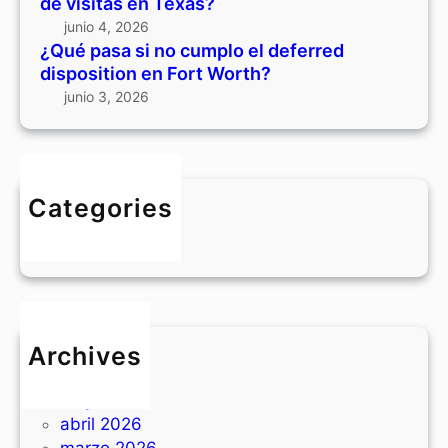
de visitas en Texas?
e
n
u
junio 4, 2026
e
d
m
¿Qué pasa si no cumplo el deferred
l
e
p
disposition en Fort Worth?
h
r
l
junio 3, 2026
o
o
r
e
a
l
r
d
i
Categories
e
o
BLOG
f
d
e
e
r
v
r
i
e
s
Archives
d
i
junio 2026
d
t
mayo 2026
i
a
abril 2026
s
s