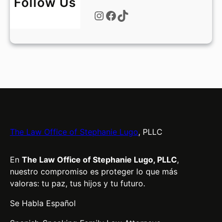
Follow Us
?
Instagram
Facebook
TikTok
The Law Office of Stephanie Lugo
, PLLC
En
The Law Office of Stephanie Lugo, PLLC
,
nuestro compromiso es proteger lo que más
valoras: tu paz, tus hijos y tu futuro.
Se Habla Español