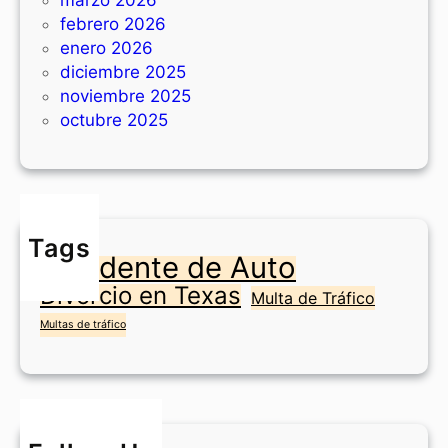
marzo 2026
p
e
febrero 2026
o
n
enero 2026
s
T
diciembre 2025
i
e
noviembre 2025
t
x
octubre 2025
i
a
o
s
n
?
e
n
Tags
F
Accidente de Auto
o
Divorcio en Texas
r
Multa de Tráfico
t
Multas de tráfico
W
o
r
t
h