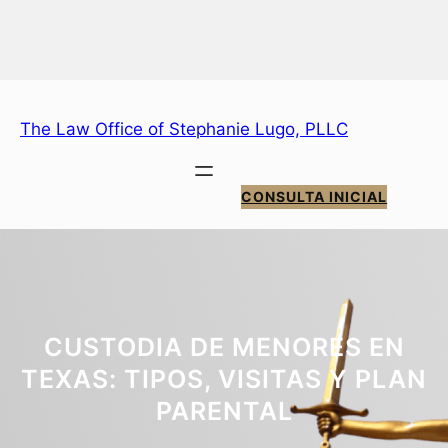
Saltar
al
contenido
The Law Office of Stephanie Lugo, PLLC
CONSULTA INICIAL
CUSTODIA DE MENORES EN
TEXAS: TIPOS, VISITAS Y PLAN
PARENTAL