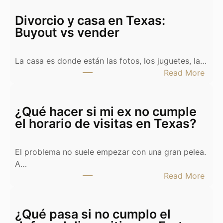
Divorcio y casa en Texas:
Buyout vs vender
La casa es donde están las fotos, los juguetes, la…
:
Read More
D
i
v
¿Qué hacer si mi ex no cumple
o
el horario de visitas en Texas?
r
c
El problema no suele empezar con una gran pelea.
i
A…
o
:
Read More
y
¿
c
Q
a
u
¿Qué pasa si no cumplo el
s
é