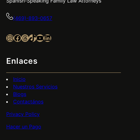
Spanish-Speaking Family Law Attorneys
(469)-893-0657
Instagram
Facebook
Threads
TikTok
YouTube
LinkedIn
Enlaces
Inicio
Nuestros Servicios
Blogs
Contactános
Privacy Policy
Hacer un Pago