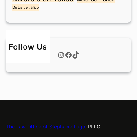
t
Multas de tráfico
W
o
r
t
h
Follow Us
?
Instagram
Facebook
TikTok
The Law Office of Stephanie Lugo
, PLLC