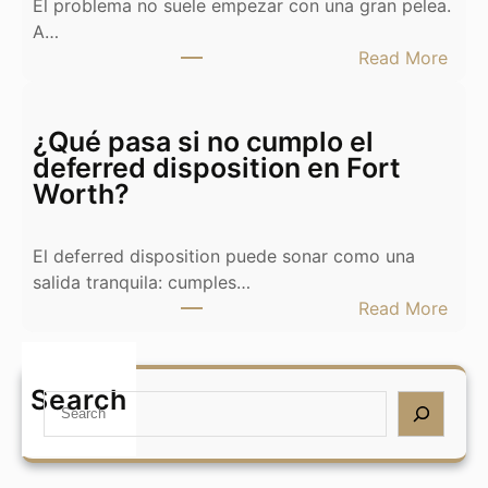
El problema no suele empezar con una gran pelea.
i
A…
o
:
Read More
y
¿
c
Q
a
u
¿Qué pasa si no cumplo el
s
é
deferred disposition en Fort
a
h
Worth?
e
a
n
c
T
El deferred disposition puede sonar como una
e
e
salida tranquila: cumples…
r
x
:
Read More
s
a
¿
i
s
Q
m
:
u
Search
i
S
B
é
e
e
u
p
x
a
y
a
n
r
o