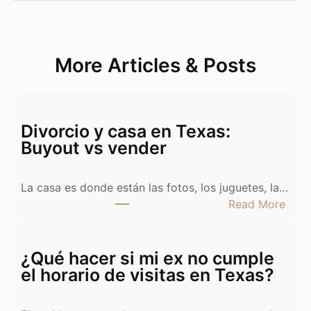
More Articles & Posts
Divorcio y casa en Texas:
Buyout vs vender
La casa es donde están las fotos, los juguetes, la…
:
Read More
D
i
v
¿Qué hacer si mi ex no cumple
o
el horario de visitas en Texas?
r
c