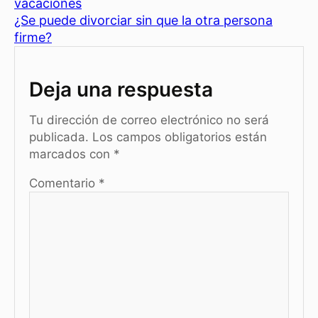
vacaciones
e
l
e
s
s
p
¿Se puede divorciar sin que la otra persona
b
st
A
e
ar
firme?
o
p
n
tir
o
p
g
Deja una respuesta
k
er
Tu dirección de correo electrónico no será
publicada.
Los campos obligatorios están
marcados con
*
Comentario
*