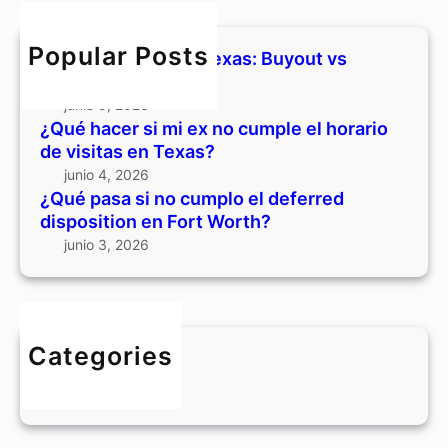
s
o
c
u
a
c
h
t
s
Popular Posts
Divorcio y casa en Texas: Buyout vs
u
v
i
vender
m
s
n
junio 5, 2026
p
v
o
¿Qué hacer si mi ex no cumple el horario
l
e
c
de visitas en Texas?
e
n
u
junio 4, 2026
e
d
m
¿Qué pasa si no cumplo el deferred
l
e
p
disposition en Fort Worth?
h
r
l
junio 3, 2026
o
o
r
e
a
l
r
d
i
Categories
e
o
BLOG
f
d
e
e
r
v