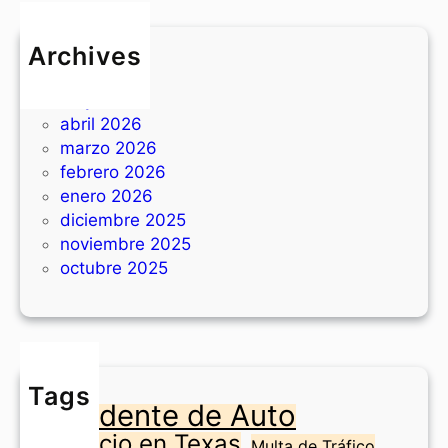
r
i
e
s
Archives
d
i
junio 2026
d
t
mayo 2026
i
a
abril 2026
s
s
marzo 2026
p
e
febrero 2026
o
n
enero 2026
s
T
diciembre 2025
i
e
noviembre 2025
t
x
octubre 2025
i
a
o
s
n
?
e
n
Tags
F
Accidente de Auto
o
Divorcio en Texas
r
Multa de Tráfico