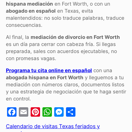
hispana mediación
en Fort Worth, o con un
abogado en español
en Texas, evita
malentendidos: no solo traduce palabras, traduce
consecuencias.
Al final, la
mediación de divorcio en Fort Worth
es un día para cerrar con cabeza fría. Si llegas
preparada, sales con acuerdos ejecutables, no
con promesas vagas.
Programa tu cita online en español
con una
abogada hispana en Fort Worth
y lleguemos a tu
mediación con números claros, documentos listos
y una estrategia de negociación que te haga sentir
en control.
F
E
Pi
W
M
C
a
m
nt
h
e
o
Calendario de visitas Texas feriados y
c
ai
er
at
s
m