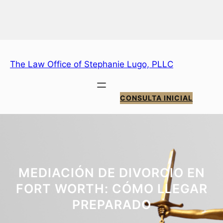
Saltar
al
contenido
The Law Office of Stephanie Lugo, PLLC
CONSULTA INICIAL
MEDIACIÓN DE DIVORCIO EN
FORT WORTH: CÓMO LLEGAR
PREPARADO