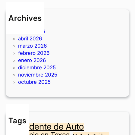
r
i
e
s
Archives
d
i
junio 2026
d
t
mayo 2026
i
a
abril 2026
s
s
marzo 2026
p
e
febrero 2026
o
n
enero 2026
s
T
diciembre 2025
i
e
noviembre 2025
t
x
octubre 2025
i
a
o
s
n
?
e
n
Tags
F
Accidente de Auto
o
Divorcio en Texas
r