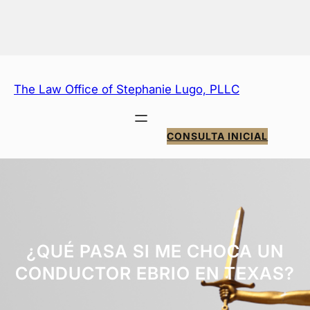
Saltar
al
contenido
The Law Office of Stephanie Lugo, PLLC
CONSULTA INICIAL
¿QUÉ PASA SI ME CHOCA UN
CONDUCTOR EBRIO EN TEXAS?