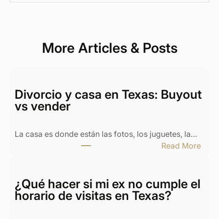
More Articles & Posts
Divorcio y casa en Texas: Buyout
vs vender
La casa es donde están las fotos, los juguetes, la…
:
Read More
D
i
v
¿Qué hacer si mi ex no cumple el
o
horario de visitas en Texas?
r
c