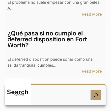
El problema no suele empezar con una gran pelea.
i
A…
o
:
Read More
y
¿
c
Q
a
u
¿Qué pasa si no cumplo el
s
é
deferred disposition en Fort
a
h
Worth?
e
a
n
c
T
El deferred disposition puede sonar como una
e
e
salida tranquila: cumples…
r
x
:
Read More
s
a
¿
i
s
Q
m
:
u
Search
i
S
B
é
e
e
u
p
x
a
y
a
n
r