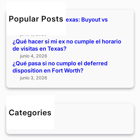
o
s
o
c
u
a
c
h
t
s
Popular Posts
Divorcio y casa en Texas: Buyout vs
u
v
i
vender
m
s
n
junio 5, 2026
p
v
o
¿Qué hacer si mi ex no cumple el horario
l
e
c
de visitas en Texas?
e
n
u
junio 4, 2026
e
d
m
¿Qué pasa si no cumplo el deferred
l
e
p
disposition en Fort Worth?
h
r
l
junio 3, 2026
o
o
r
e
a
l
r
d
i
Categories
e
o
BLOG
f
d
e
e
r
v