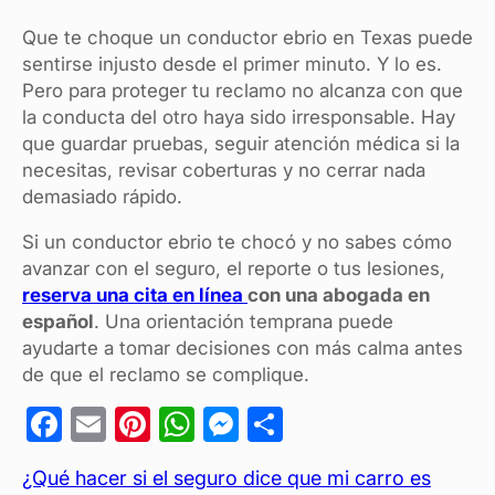
Que te choque un conductor ebrio en Texas puede
sentirse injusto desde el primer minuto. Y lo es.
Pero para proteger tu reclamo no alcanza con que
la conducta del otro haya sido irresponsable. Hay
que guardar pruebas, seguir atención médica si la
necesitas, revisar coberturas y no cerrar nada
demasiado rápido.
Si un conductor ebrio te chocó y no sabes cómo
avanzar con el seguro, el reporte o tus lesiones,
reserva una cita en línea
con una abogada en
español
. Una orientación temprana puede
ayudarte a tomar decisiones con más calma antes
de que el reclamo se complique.
F
E
Pi
W
M
C
a
m
nt
h
es
o
¿Qué hacer si el seguro dice que mi carro es
c
ail
er
at
se
m