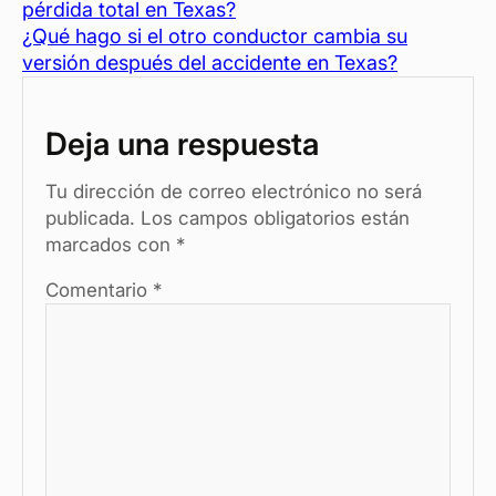
pérdida total en Texas?
e
es
s
n
p
¿Qué hago si el otro conductor cambia su
b
t
A
g
ar
versión después del accidente en Texas?
o
p
er
tir
o
p
Deja una respuesta
k
Tu dirección de correo electrónico no será
publicada.
Los campos obligatorios están
marcados con
*
Comentario
*