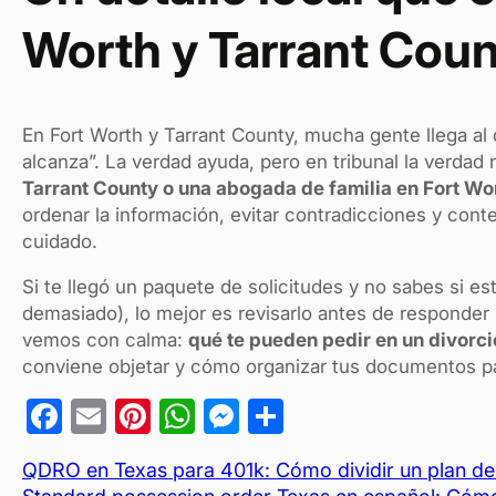
Worth y Tarrant Cou
En Fort Worth y Tarrant County, mucha gente llega al d
alcanza”. La verdad ayuda, pero en tribunal la verdad
Tarrant County o una abogada de familia en Fort Wo
ordenar la información, evitar contradicciones y conte
cuidado.
Si te llegó un paquete de solicitudes y no sabes si es
demasiado), lo mejor es revisarlo antes de responder
vemos con calma:
qué te pueden pedir en un divorci
conviene objetar y cómo organizar tus documentos par
F
E
Pi
W
M
C
a
m
nt
h
es
o
QDRO en Texas para 401k: Cómo dividir un plan de 
c
ail
er
at
se
m