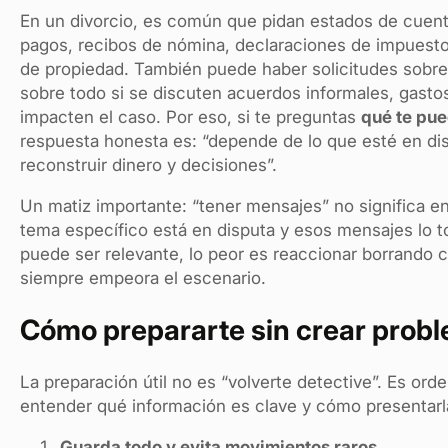
En un divorcio, es común que pidan estados de cuent
pagos, recibos de nómina, declaraciones de impuesto
de propiedad. También puede haber solicitudes sobr
sobre todo si se discuten acuerdos informales, gasto
impacten el caso. Por eso, si te preguntas
qué te pue
respuesta honesta es: “depende de lo que esté en di
reconstruir dinero y decisiones”.
Un matiz importante: “tener mensajes” no significa ent
tema específico está en disputa y esos mensajes lo 
puede ser relevante, lo peor es reaccionar borrando c
siempre empeora el escenario.
Cómo prepararte sin crear prob
La preparación útil no es “volverte detective”. Es ord
entender qué información es clave y cómo presentarla
Guarda todo y evita movimientos raros.