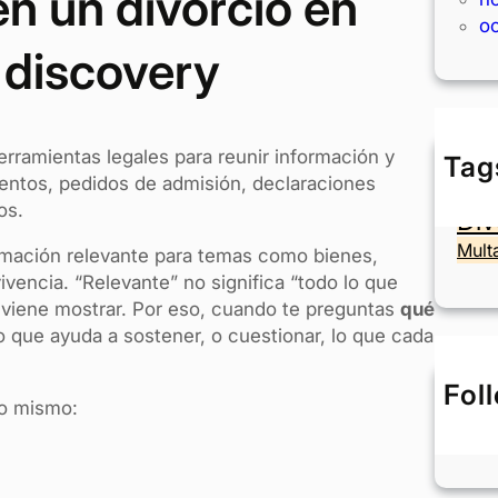
n un divorcio en
o
 discovery
rramientas legales para reunir información y
Tag
Ac
mentos, pedidos de admisión, declaraciones
os.
Div
Mult
ormación relevante para temas como bienes,
vencia. “Relevante” no significa “todo lo que
onviene mostrar. Por eso, cuando te preguntas
qué
lo que ayuda a sostener, o cuestionar, lo que cada
Fol
lo mismo: