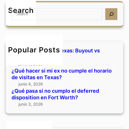
m
:
u
Search
i
S
B
é
e
e
u
p
x
a
y
a
n
r
o
s
o
c
u
a
c
h
t
s
Popular Posts
Divorcio y casa en Texas: Buyout vs
u
v
i
vender
m
s
n
junio 5, 2026
p
v
o
¿Qué hacer si mi ex no cumple el horario
l
e
c
de visitas en Texas?
e
n
u
junio 4, 2026
e
d
m
¿Qué pasa si no cumplo el deferred
l
e
p
disposition en Fort Worth?
h
r
l
junio 3, 2026
o
o
r
e
a
l
r