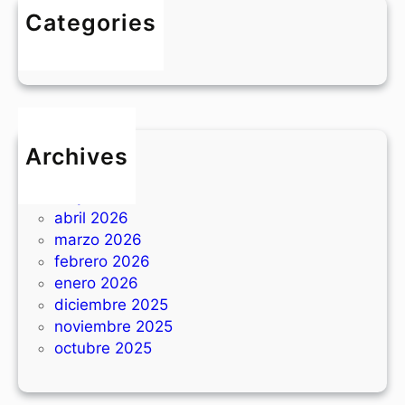
d
i
Categories
e
o
BLOG
f
d
e
e
r
v
r
i
e
s
Archives
d
i
junio 2026
d
t
mayo 2026
i
a
abril 2026
s
s
marzo 2026
p
e
febrero 2026
o
n
enero 2026
s
T
diciembre 2025
i
e
noviembre 2025
t
x
octubre 2025
i
a
o
s
n