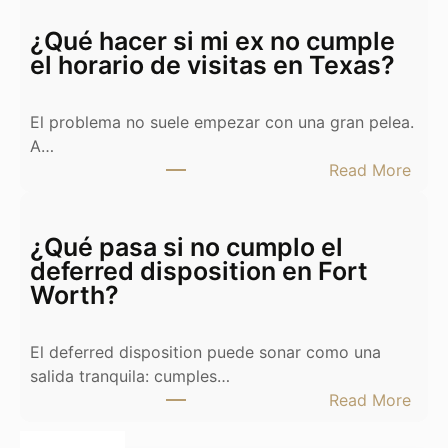
i
v
¿Qué hacer si mi ex no cumple
o
el horario de visitas en Texas?
r
c
El problema no suele empezar con una gran pelea.
i
A…
o
:
Read More
y
¿
c
Q
a
u
¿Qué pasa si no cumplo el
s
é
deferred disposition en Fort
a
h
Worth?
e
a
n
c
T
El deferred disposition puede sonar como una
e
e
salida tranquila: cumples…
r
x
:
Read More
s
a
¿
i
s
Q