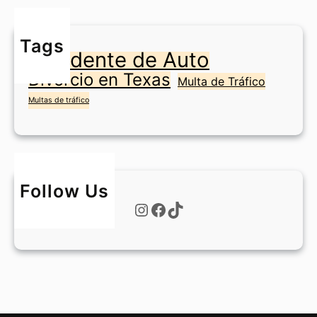
?
e
n
Tags
F
Accidente de Auto
o
Divorcio en Texas
r
Multa de Tráfico
t
Multas de tráfico
W
o
r
t
h
Follow Us
?
Instagram
Facebook
TikTok