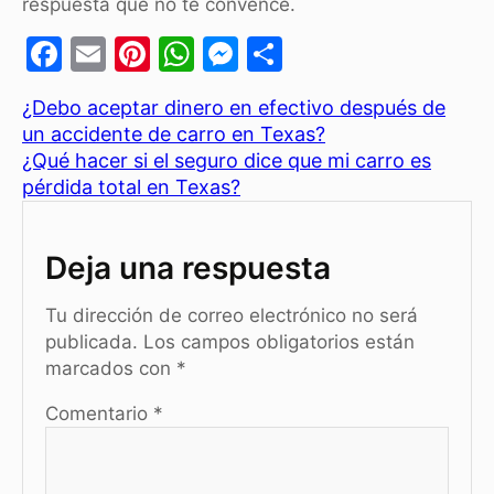
respuesta que no te convence.
F
E
Pi
W
M
C
a
m
nt
h
e
o
¿Debo aceptar dinero en efectivo después de
c
ai
er
at
s
m
un accidente de carro en Texas?
e
l
e
s
s
p
¿Qué hacer si el seguro dice que mi carro es
b
st
A
e
ar
pérdida total en Texas?
o
p
n
tir
o
p
g
Deja una respuesta
k
er
Tu dirección de correo electrónico no será
publicada.
Los campos obligatorios están
marcados con
*
Comentario
*