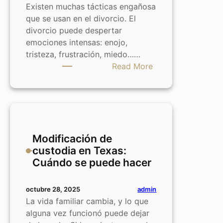
Existen muchas tácticas engañosa
que se usan en el divorcio. El
divorcio puede despertar
emociones intensas: enojo,
tristeza, frustración, miedo……
:
Read More
Tácticas
engañosas
durante
el
divorcio:
Modificación de
Protégete
custodia en Texas:
Cuándo se puede hacer
admin
octubre 28, 2025
La vida familiar cambia, y lo que
alguna vez funcionó puede dejar