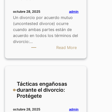
admin
octubre 28, 2025
Un divorcio por acuerdo mutuo
(uncontested divorce) ocurre
cuando ambas partes están de
acuerdo en todos los términos del
divorcio:…
:
Read More
¿Qué
es
un
divorcio
por
Tácticas engañosas
acuerdo
durante el divorcio:
mutuo
Protégete
en
Texas?
admin
octubre 28, 2025