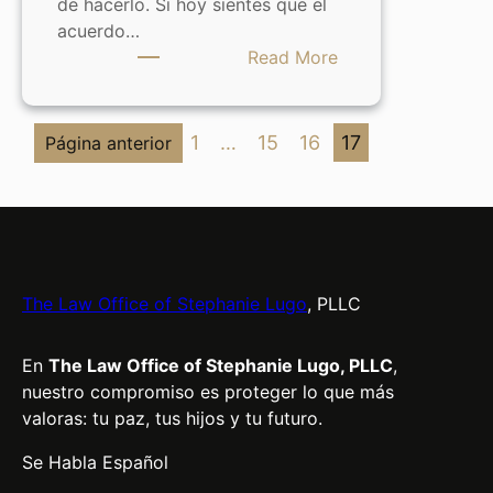
de hacerlo. Si hoy sientes que el
acuerdo…
:
Read More
Modificación
de
custodia
1
…
15
16
17
Página anterior
en
Texas:
Cuándo
se
puede
hacer
The Law Office of Stephanie Lugo
, PLLC
En
The Law Office of Stephanie Lugo, PLLC
,
nuestro compromiso es proteger lo que más
valoras: tu paz, tus hijos y tu futuro.
Se Habla Español