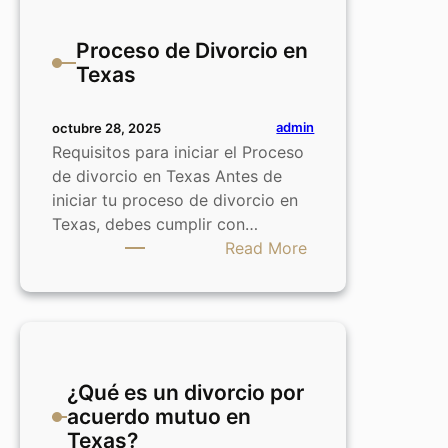
mediación
Proceso de Divorcio en
en
Texas
el
divorcio
en
admin
octubre 28, 2025
Texas
Requisitos para iniciar el Proceso
de divorcio en Texas Antes de
iniciar tu proceso de divorcio en
Texas, debes cumplir con…
:
Read More
Proceso
de
Divorcio
en
Texas
¿Qué es un divorcio por
acuerdo mutuo en
Texas?