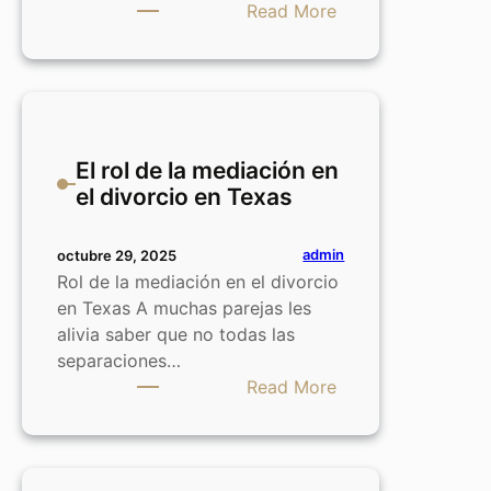
:
Read More
Requisitos
de
residencia
para
divorciarse
El rol de la mediación en
en
el divorcio en Texas
Texas
admin
octubre 29, 2025
Rol de la mediación en el divorcio
en Texas A muchas parejas les
alivia saber que no todas las
separaciones…
:
Read More
El
rol
de
la