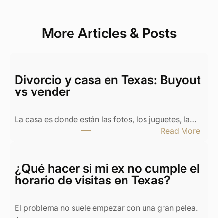
More Articles & Posts
Divorcio y casa en Texas: Buyout
vs vender
La casa es donde están las fotos, los juguetes, la…
:
Read More
D
i
v
¿Qué hacer si mi ex no cumple el
o
horario de visitas en Texas?
r
c
El problema no suele empezar con una gran pelea.
i