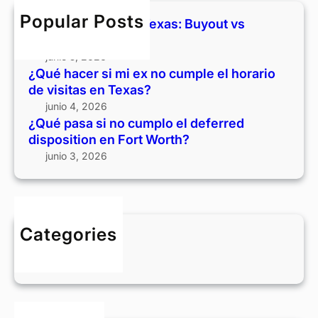
a
c
h
t
s
Popular Posts
Divorcio y casa en Texas: Buyout vs
u
v
i
vender
m
s
n
junio 5, 2026
p
v
o
¿Qué hacer si mi ex no cumple el horario
l
e
c
de visitas en Texas?
e
n
u
junio 4, 2026
e
d
m
¿Qué pasa si no cumplo el deferred
l
e
p
disposition en Fort Worth?
h
r
l
junio 3, 2026
o
o
r
e
a
l
r
d
i
Categories
e
o
BLOG
f
d
e
e
r
v
r
i