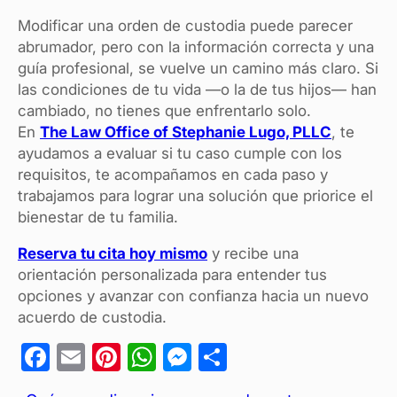
Modificar una orden de custodia puede parecer
abrumador, pero con la información correcta y una
guía profesional, se vuelve un camino más claro. Si
las condiciones de tu vida —o la de tus hijos— han
cambiado, no tienes que enfrentarlo solo.
En
The Law Office of Stephanie Lugo, PLLC
, te
ayudamos a evaluar si tu caso cumple con los
requisitos, te acompañamos en cada paso y
trabajamos para lograr una solución que priorice el
bienestar de tu familia.
Reserva tu cita hoy mismo
y recibe una
orientación personalizada para entender tus
opciones y avanzar con confianza hacia un nuevo
acuerdo de custodia.
F
E
Pi
W
M
C
a
m
nt
h
es
o