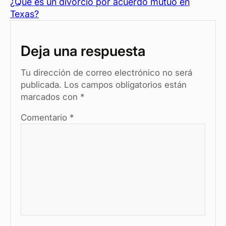
¿Qué es un divorcio por acuerdo mutuo en
c
ail
er
at
se
m
Texas?
e
es
s
n
p
b
t
A
g
ar
Deja una respuesta
o
p
er
tir
o
p
Tu dirección de correo electrónico no será
publicada.
Los campos obligatorios están
k
marcados con
*
Comentario
*