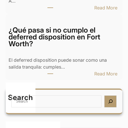
A…
o
:
Read More
y
¿
c
Q
a
u
¿Qué pasa si no cumplo el
s
é
deferred disposition en Fort
a
h
Worth?
e
a
n
c
T
El deferred disposition puede sonar como una
e
e
salida tranquila: cumples…
r
x
:
Read More
s
a
¿
i
s
Q
m
:
u
Search
i
S
B
é
e
e
u
p
x
a
y
a
n
r
o
s
o
c
u