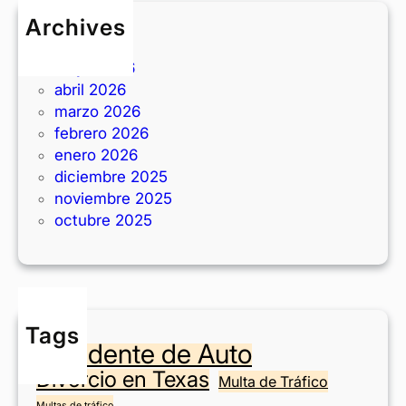
e
s
Archives
d
i
junio 2026
d
t
mayo 2026
i
a
abril 2026
s
s
marzo 2026
p
e
febrero 2026
o
n
enero 2026
s
T
diciembre 2025
i
e
noviembre 2025
t
x
octubre 2025
i
a
o
s
n
?
e
n
Tags
F
Accidente de Auto
o
Divorcio en Texas
r
Multa de Tráfico
t
Multas de tráfico