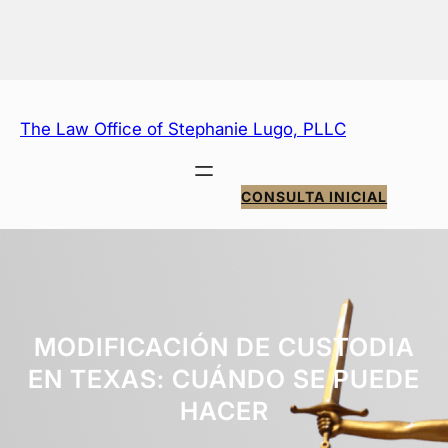
Saltar
al
contenido
The Law Office of Stephanie Lugo, PLLC
CONSULTA INICIAL
MODIFICACIÓN DE CUSTODIA
EN TEXAS: CUÁNDO SE PUEDE
HACER