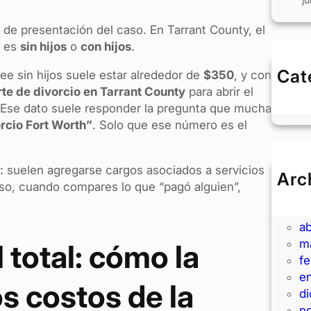
a de presentación del caso. En Tarrant County, el
o es
sin hijos
o
con hijos
.
Cat
 fee sin hijos suele estar alrededor de
$350
, y con
B
rte de divorcio en Tarrant County
para abrir el
 Ese dato suele responder la pregunta que mucha
rcio Fort Worth”
. Solo que ese número es el
ia: suelen agregarse cargos asociados a servicios
Arc
 eso, cuando compares lo que “pagó alguien”,
ju
m
ab
m
 total: cómo la
f
e
s costos de la
d
n