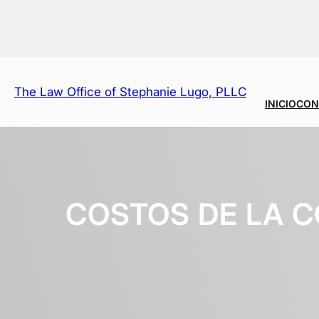
Saltar
al
contenido
The Law Office of Stephanie Lugo, PLLC
INICIO
CON
COSTOS DE LA C