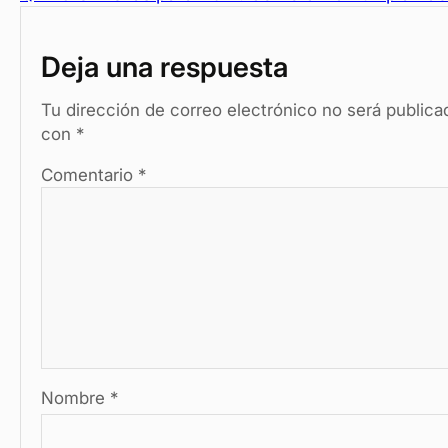
e
es
s
n
p
b
t
A
g
ar
Deja una respuesta
o
p
er
tir
o
p
Tu dirección de correo electrónico no será publica
con
*
k
Comentario
*
Nombre
*