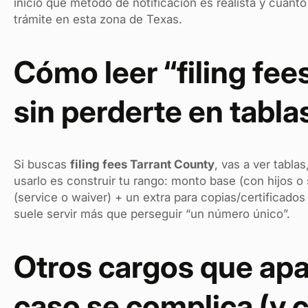
inicio qué método de notificación es realista y cuá
trámite en esta zona de Texas.
Cómo leer “filing fee
sin perderte en tabla
Si buscas
filing fees Tarrant County
, vas a ver tabla
usarlo es construir tu rango: monto base (con hijos o 
(service o waiver) + un extra para copias/certificados
suele servir más que perseguir “un número único”.
Otros cargos que ap
caso se complica (y 