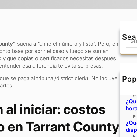
Sea
S
County”
suena a “dime el número y listo”. Pero, en
e
onto base por abrir el caso y luego se suman
a
os y qué copias o certificados necesitas después.
r
 entender esa diferencia te evita sorpresas.
c
h
Pop
que se paga al tribunal/district clerk). No incluye
Divo
artes.
ven
j
¿Qué
al iniciar: costos
hora
j
io en Tarrant County
¿Qué
disp
j