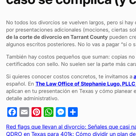
No todos los divorcios se vuelven largos, pero si ha
por presentaciones adicionales (mociones, ciertas sol
de la corte de divorcio en Tarrant County
pueden crec
algunos escritos posteriores. No lo vas a pagar “sí o 
También hay costos pequeños que suman: copias no ce
certificados con sello. No suelen ser la parte más cara
Si quieres conocer costos concretos, te invitamos a
español. En
The Law Office of Stephanie Lugo, PLLC
aplican en tu presentación en Texas y cómo planear e
detalle administrativo.
F
E
Pi
W
M
C
a
m
nt
h
es
o
Red flags que llevan al divorcio: Señales que casi n
c
ail
er
at
se
m
QDRO en Texas para 401k: Cómo dividir un plan de 