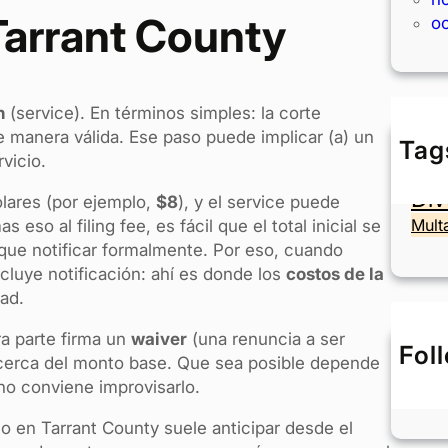
 Tarrant County
o
n
(service). En términos simples: la corte
e manera válida. Ese paso puede implicar (a) un
Tag
vicio.
Ac
Div
ólares (por ejemplo,
$8
), y el service puede
Mult
as eso al filing fee, es fácil que el total inicial se
que notificar formalmente. Por eso, cuando
ncluye notificación: ahí es donde los
costos de la
ad.
ra parte firma un
waiver
(una renuncia a ser
Fol
s cerca del monto base. Que sea posible depende
 no conviene improvisarlo.
o en Tarrant County suele anticipar desde el