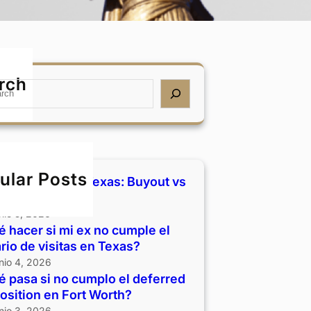
rch
ular Posts
rcio y casa en Texas: Buyout vs
der
unio 5, 2026
 hacer si mi ex no cumple el
rio de visitas en Texas?
unio 4, 2026
 pasa si no cumplo el deferred
osition en Fort Worth?
unio 3, 2026