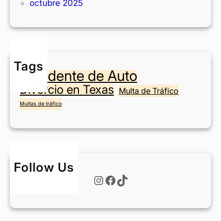
octubre 2025
i
a
o
s
n
?
e
n
Tags
F
Accidente de Auto
o
Divorcio en Texas
r
Multa de Tráfico
t
Multas de tráfico
W
o
r
t
h
Follow Us
?
Instagram
Facebook
TikTok