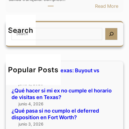
r
x
:
Read More
s
a
¿
i
s
Q
m
:
u
Search
i
S
B
é
e
e
u
p
x
a
y
a
n
r
o
s
o
c
u
a
c
h
t
s
Popular Posts
Divorcio y casa en Texas: Buyout vs
u
v
i
vender
m
s
n
junio 5, 2026
p
v
o
¿Qué hacer si mi ex no cumple el horario
l
e
c
de visitas en Texas?
e
n
u
junio 4, 2026
e
d
m
¿Qué pasa si no cumplo el deferred
l
e
p
disposition en Fort Worth?
h
r
l
junio 3, 2026
o