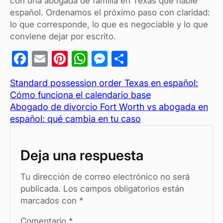
con una abogada de familia en Texas que hable
español. Ordenamos el próximo paso con claridad:
lo que corresponde, lo que es negociable y lo que
conviene dejar por escrito.
F
E
Pi
W
M
C
a
m
nt
h
es
o
Standard possession order Texas en español:
c
ail
er
at
se
m
Cómo funciona el calendario base
e
es
s
n
p
Abogado de divorcio Fort Worth vs abogada en
b
t
A
g
ar
español: qué cambia en tu caso
o
p
er
tir
o
p
Deja una respuesta
k
Tu dirección de correo electrónico no será
publicada.
Los campos obligatorios están
marcados con
*
Comentario
*