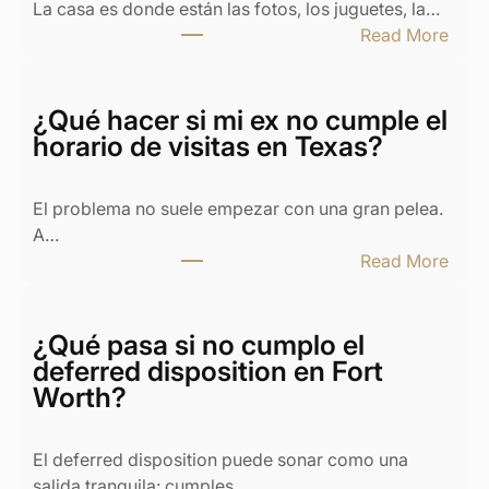
La casa es donde están las fotos, los juguetes, la…
:
Read More
D
i
v
¿Qué hacer si mi ex no cumple el
o
horario de visitas en Texas?
r
c
El problema no suele empezar con una gran pelea.
i
A…
o
:
Read More
y
¿
c
Q
a
u
¿Qué pasa si no cumplo el
s
é
deferred disposition en Fort
a
h
Worth?
e
a
n
c
T
El deferred disposition puede sonar como una
e
e
salida tranquila: cumples…