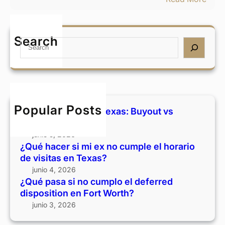
s
a
¿
i
s
Q
m
:
u
Search
i
S
B
é
e
e
u
p
x
a
y
a
n
r
o
s
o
c
u
a
c
h
t
s
Popular Posts
Divorcio y casa en Texas: Buyout vs
u
v
i
vender
m
s
n
junio 5, 2026
p
v
o
¿Qué hacer si mi ex no cumple el horario
l
e
c
de visitas en Texas?
e
n
u
junio 4, 2026
e
d
m
¿Qué pasa si no cumplo el deferred
l
e
p
disposition en Fort Worth?
h
r
l
junio 3, 2026
o
o
r