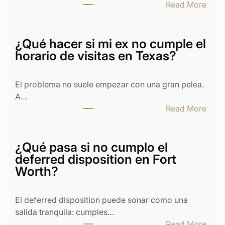
:
Read More
D
i
v
¿Qué hacer si mi ex no cumple el
o
horario de visitas en Texas?
r
c
El problema no suele empezar con una gran pelea.
i
A…
o
:
Read More
y
¿
c
Q
a
u
¿Qué pasa si no cumplo el
s
é
deferred disposition en Fort
a
h
Worth?
e
a
n
c
T
El deferred disposition puede sonar como una
e
e
salida tranquila: cumples…
r
x
:
Read More