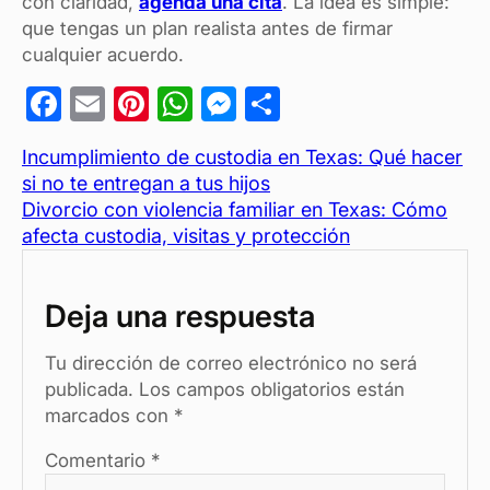
con claridad,
agenda una cita
. La idea es simple:
que tengas un plan realista antes de firmar
cualquier acuerdo.
F
E
Pi
W
M
C
a
m
nt
h
es
o
Incumplimiento de custodia en Texas: Qué hacer
c
ail
er
at
se
m
si no te entregan a tus hijos
e
es
s
n
p
Divorcio con violencia familiar en Texas: Cómo
b
t
A
g
ar
afecta custodia, visitas y protección
o
p
er
tir
o
p
Deja una respuesta
k
Tu dirección de correo electrónico no será
publicada.
Los campos obligatorios están
marcados con
*
Comentario
*