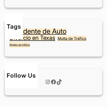
o
s
n
?
e
n
Tags
F
Accidente de Auto
o
Divorcio en Texas
r
Multa de Tráfico
t
Multas de tráfico
W
o
r
t
h
Follow Us
?
Instagram
Facebook
TikTok