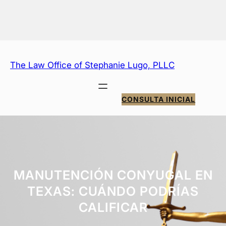
Saltar
al
contenido
The Law Office of Stephanie Lugo, PLLC
CONSULTA INICIAL
MANUTENCIÓN CONYUGAL EN
TEXAS: CUÁNDO PODRÍAS
CALIFICAR