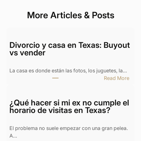
More Articles & Posts
Divorcio y casa en Texas: Buyout
vs vender
La casa es donde están las fotos, los juguetes, la…
:
Read More
D
i
v
¿Qué hacer si mi ex no cumple el
o
horario de visitas en Texas?
r
c
El problema no suele empezar con una gran pelea.
i
A…
o