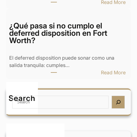
:
Read More
y
¿
c
Q
a
u
¿Qué pasa si no cumplo el
s
é
deferred disposition en Fort
a
h
Worth?
e
a
n
c
T
El deferred disposition puede sonar como una
e
e
salida tranquila: cumples…
r
x
:
Read More
s
a
¿
i
s
Q
m
:
u
Search
i
S
B
é
e
e
u
p
x
a
y
a
n
r
o
s
o
c
u
a
c
h
t