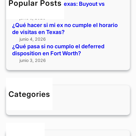
s
Popular Posts
Divorcio y casa en Texas: Buyout vs
u
v
i
vender
m
s
n
junio 5, 2026
p
v
o
¿Qué hacer si mi ex no cumple el horario
l
e
c
de visitas en Texas?
e
n
u
junio 4, 2026
e
d
m
¿Qué pasa si no cumplo el deferred
l
e
p
disposition en Fort Worth?
h
r
l
junio 3, 2026
o
o
r
e
a
l
r
d
i
Categories
e
o
BLOG
f
d
e
e
r
v
r
i
e
s