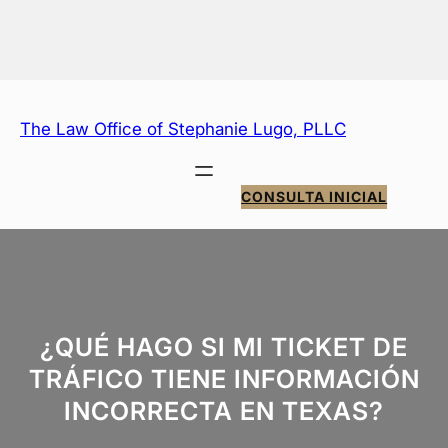
Saltar
al
contenido
The Law Office of Stephanie Lugo, PLLC
CONSULTA INICIAL
¿QUÉ HAGO SI MI TICKET DE
TRÁFICO TIENE INFORMACIÓN
INCORRECTA EN TEXAS?