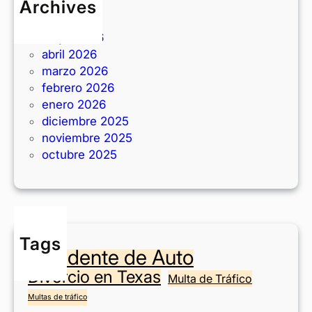
Archives
d
i
junio 2026
d
t
mayo 2026
i
a
abril 2026
s
s
marzo 2026
p
e
febrero 2026
o
n
enero 2026
s
T
diciembre 2025
i
e
noviembre 2025
t
x
octubre 2025
i
a
o
s
n
?
e
n
Tags
F
Accidente de Auto
o
Divorcio en Texas
r
Multa de Tráfico
t
Multas de tráfico
W