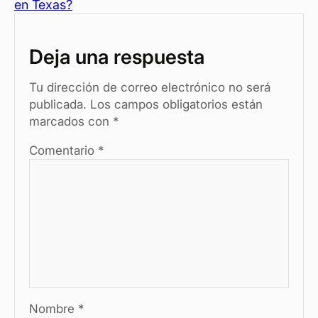
b
t
A
g
ar
en Texas?
o
p
er
tir
o
p
Deja una respuesta
k
Tu dirección de correo electrónico no será
publicada.
Los campos obligatorios están
marcados con
*
Comentario
*
Nombre
*