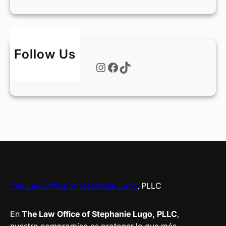
o
r
t
h
Follow Us
?
Instagram
Facebook
TikTok
The Law Office of Stephanie Lugo
, PLLC
En
The Law Office of Stephanie Lugo, PLLC
,