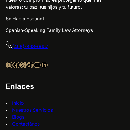
nuestro compromiso es proteger lo que más
valoras: tu paz, tus hijos y tu futuro.
Se Habla Español
Spanish-Speaking Family Law Attorneys
(469)-893-0657
Instagram
Facebook
Threads
TikTok
YouTube
LinkedIn
Enlaces
Inicio
Nuestros Servicios
Blogs
Contactános