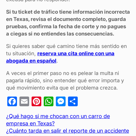
Si tu ticket de tráfico tiene información incorrecta
en Texas, revisa el documento completo, guarda
pruebas, confirma la fecha de corte y no pagues
a ciegas si no entiendes las consecuencias.
Si quieres saber qué camino tiene más sentido en
tu situación,
reserva una cita online con una
abogada en español
.
A veces el primer paso no es pelear la multa ni
pagarla rápido, sino entender qué error importa y
qué movimiento evita que el problema crezca.
F
E
Pi
W
M
C
a
m
nt
h
es
o
¿Qué hago si me chocan con un carro de
c
ail
er
at
se
m
empresa en Texas?
e
es
s
n
p
¿Cuánto tarda en salir el reporte de un accidente