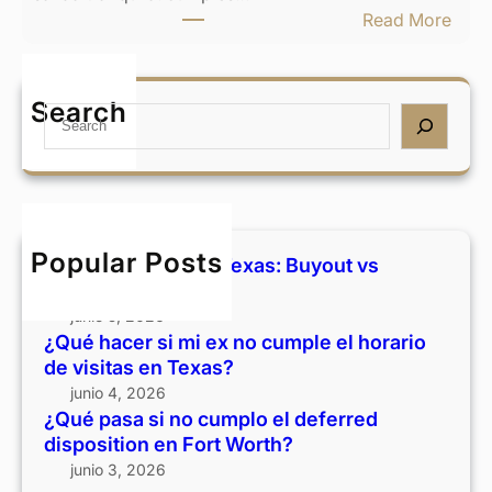
r
x
:
Read More
s
a
¿
i
s
Q
m
:
u
Search
i
S
B
é
e
e
u
p
x
a
y
a
n
r
o
s
o
c
u
a
c
h
t
s
Popular Posts
Divorcio y casa en Texas: Buyout vs
u
v
i
vender
m
s
n
junio 5, 2026
p
v
o
¿Qué hacer si mi ex no cumple el horario
l
e
c
de visitas en Texas?
e
n
u
junio 4, 2026
e
d
m
¿Qué pasa si no cumplo el deferred
l
e
p
disposition en Fort Worth?
h
r
l
junio 3, 2026
o