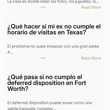
La casa es donde están las fotos, los juguetes, la…
:
Read More
D
i
v
¿Qué hacer si mi ex no cumple el
o
horario de visitas en Texas?
r
c
El problema no suele empezar con una gran pelea.
i
A…
o
:
Read More
y
¿
c
Q
a
u
¿Qué pasa si no cumplo el
s
é
deferred disposition en Fort
a
h
Worth?
e
a
n
c
T
El deferred disposition puede sonar como una
e
e
salida tranquila: cumples…