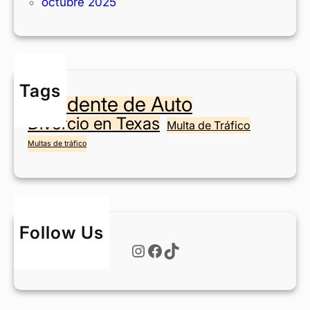
octubre 2025
i
a
o
s
n
?
e
n
Tags
F
Accidente de Auto
o
Divorcio en Texas
r
Multa de Tráfico
t
Multas de tráfico
W
o
r
t
h
Follow Us
?
Instagram
Facebook
TikTok