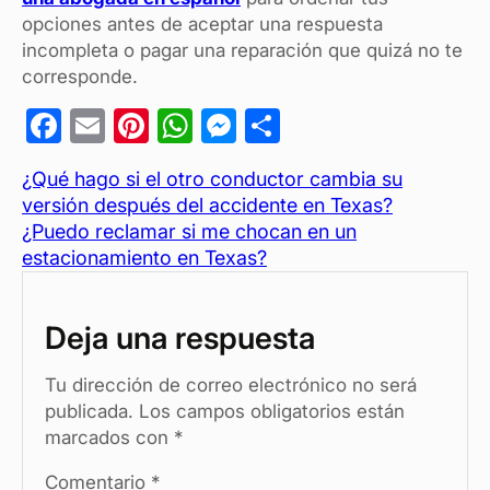
opciones antes de aceptar una respuesta
incompleta o pagar una reparación que quizá no te
corresponde.
F
E
Pi
W
M
C
a
m
nt
h
es
o
¿Qué hago si el otro conductor cambia su
c
ail
er
at
se
m
versión después del accidente en Texas?
e
es
s
n
p
¿Puedo reclamar si me chocan en un
b
t
A
g
ar
estacionamiento en Texas?
o
p
er
tir
o
p
Deja una respuesta
k
Tu dirección de correo electrónico no será
publicada.
Los campos obligatorios están
marcados con
*
Comentario
*