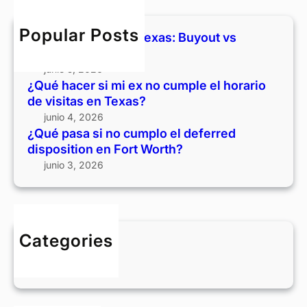
o
c
u
a
c
h
t
s
Popular Posts
Divorcio y casa en Texas: Buyout vs
u
v
i
vender
m
s
n
junio 5, 2026
p
v
o
¿Qué hacer si mi ex no cumple el horario
l
e
c
de visitas en Texas?
e
n
u
junio 4, 2026
e
d
m
¿Qué pasa si no cumplo el deferred
l
e
p
disposition en Fort Worth?
h
r
l
junio 3, 2026
o
o
r
e
a
l
r
d
i
Categories
e
o
BLOG
f
d
e
e
r
v