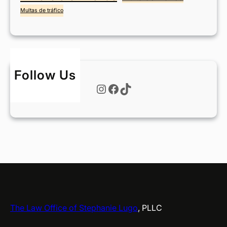
t
Multas de tráfico
W
o
r
t
h
Follow Us
?
Instagram
Facebook
TikTok
The Law Office of Stephanie Lugo
, PLLC