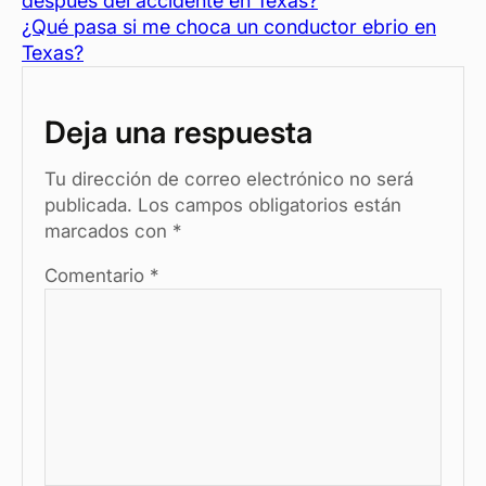
después del accidente en Texas?
e
es
s
n
p
¿Qué pasa si me choca un conductor ebrio en
b
t
A
g
ar
Texas?
o
p
er
tir
o
p
Deja una respuesta
k
Tu dirección de correo electrónico no será
publicada.
Los campos obligatorios están
marcados con
*
Comentario
*