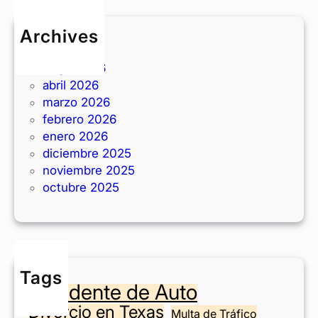
r
i
e
s
Archives
d
i
junio 2026
d
t
mayo 2026
i
a
abril 2026
s
s
marzo 2026
p
e
febrero 2026
o
n
enero 2026
s
T
diciembre 2025
i
e
noviembre 2025
t
x
octubre 2025
i
a
o
s
n
?
e
n
Tags
F
Accidente de Auto
o
Divorcio en Texas
r
Multa de Tráfico