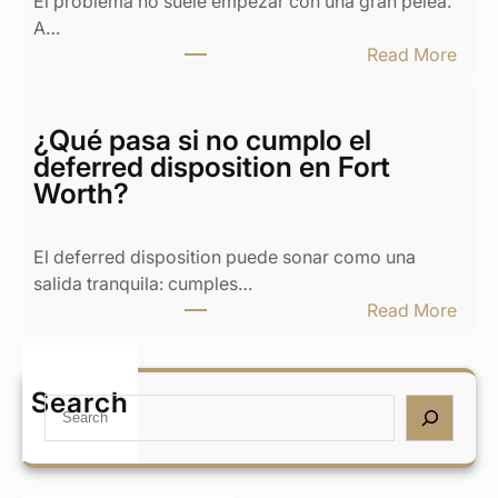
El problema no suele empezar con una gran pelea.
i
A…
o
:
Read More
y
¿
c
Q
a
u
¿Qué pasa si no cumplo el
s
é
deferred disposition en Fort
a
h
Worth?
e
a
n
c
T
El deferred disposition puede sonar como una
e
e
salida tranquila: cumples…
r
x
:
Read More
s
a
¿
i
s
Q
m
:
u
Search
i
S
B
é
e
e
u
p
x
a
y
a
n
r
o
s