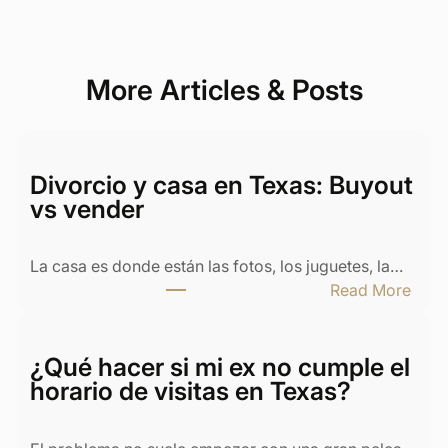
More Articles & Posts
Divorcio y casa en Texas: Buyout
vs vender
La casa es donde están las fotos, los juguetes, la…
:
Read More
D
i
v
¿Qué hacer si mi ex no cumple el
o
horario de visitas en Texas?
r
c