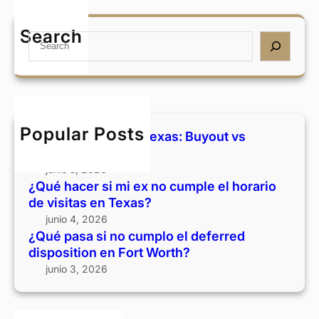
i
s
Q
m
:
u
Search
i
S
B
é
e
e
u
p
x
a
y
a
n
r
o
s
o
c
u
a
c
h
t
s
Popular Posts
Divorcio y casa en Texas: Buyout vs
u
v
i
vender
m
s
n
junio 5, 2026
p
v
o
¿Qué hacer si mi ex no cumple el horario
l
e
c
de visitas en Texas?
e
n
u
junio 4, 2026
e
d
m
¿Qué pasa si no cumplo el deferred
l
e
p
disposition en Fort Worth?
h
r
l
junio 3, 2026
o
o
r
e
a
l