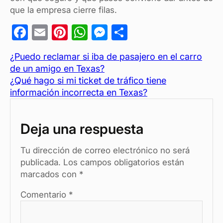
que la empresa cierre filas.
F
E
Pi
W
M
C
a
m
nt
h
es
o
¿Puedo reclamar si iba de pasajero en el carro
c
ail
er
at
se
m
de un amigo en Texas?
e
es
s
n
p
¿Qué hago si mi ticket de tráfico tiene
b
t
A
g
ar
información incorrecta en Texas?
o
p
er
tir
o
p
Deja una respuesta
k
Tu dirección de correo electrónico no será
publicada.
Los campos obligatorios están
marcados con
*
Comentario
*