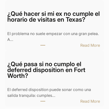
D
i
v
¿Qué hacer si mi ex no cumple el
o
horario de visitas en Texas?
r
c
El problema no suele empezar con una gran pelea.
i
A…
o
:
Read More
y
¿
c
Q
a
u
¿Qué pasa si no cumplo el
s
é
deferred disposition en Fort
a
h
Worth?
e
a
n
c
T
El deferred disposition puede sonar como una
e
e
salida tranquila: cumples…
r
x
:
Read More
s
a
¿