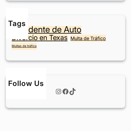
n
?
e
n
Tags
F
Accidente de Auto
o
Divorcio en Texas
r
Multa de Tráfico
t
Multas de tráfico
W
o
r
t
h
Follow Us
?
Instagram
Facebook
TikTok