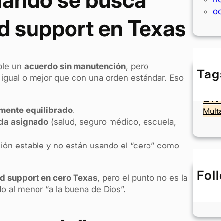
o
ld support en Texas
ble un
acuerdo sin manutención
, pero
Tag
 igual o mejor que con una orden estándar. Eso
Ac
Div
lmente equilibrado
.
Mult
da asignado
(salud, seguro médico, escuela,
ión estable y no están usando el “cero” como
Fol
ld support en cero Texas
, pero el punto no es la
o al menor “a la buena de Dios”.