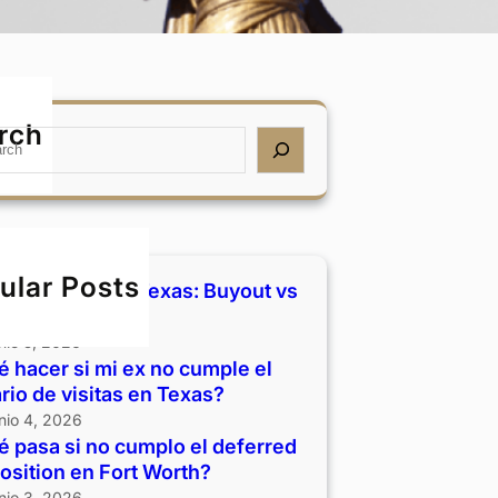
rch
ular Posts
rcio y casa en Texas: Buyout vs
der
unio 5, 2026
 hacer si mi ex no cumple el
rio de visitas en Texas?
unio 4, 2026
 pasa si no cumplo el deferred
osition en Fort Worth?
unio 3, 2026