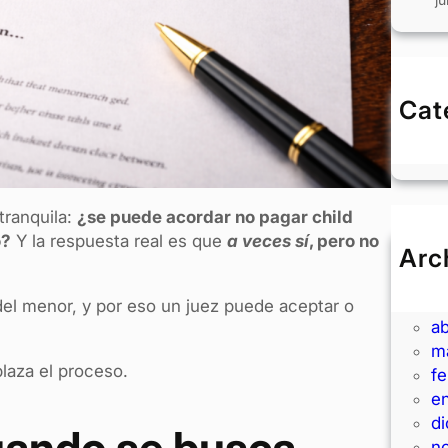
Cat
B
tranquila:
¿se puede acordar no pagar child
o?
Y la respuesta real es que
a veces sí
, pero no
Arc
ju
m
del menor, y por eso un juez puede aceptar o
ab
m
laza el proceso.
f
e
d
cuando se busca
n