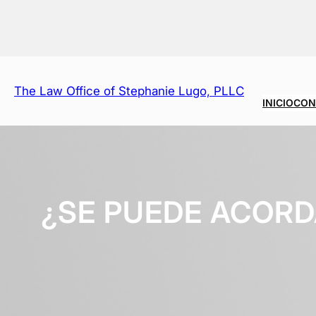
Saltar
al
contenido
The Law Office of Stephanie Lugo, PLLC
INICIO
CON
¿SE PUEDE ACORD